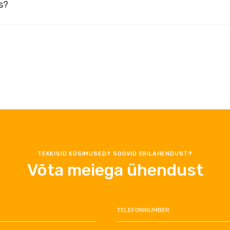
s?
TEKKISID KÜSIMUSED? SOOVID ERILAHENDUST?
Võta meiega ühendust
TELEFONINUMBER