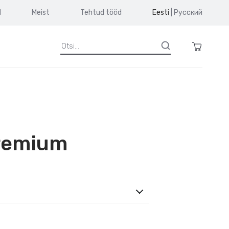
d
Meist
Tehtud tööd
Eesti
|
Русский
Premium