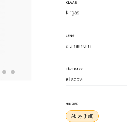
KLAAS
kirgas
LENG
alumiinium
LÄVEPAKK
ei soovi
HINGED
Abloy (hall)