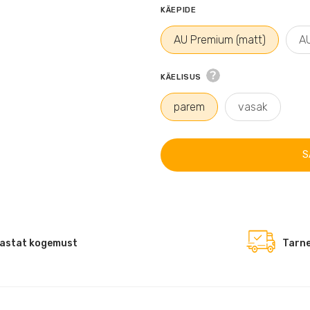
KÄEPIDE
AU Premium (matt)
AU
KÄELISUS
parem
vasak
S
astat kogemust
Tarne