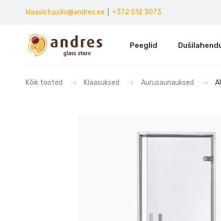
klaasistuudio@andres.ee
|
+372 512 3073
Peeglid
Dušilahend
Kõik tooted
Klaasuksed
Aurusaunauksed
A