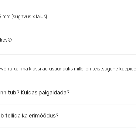
 mm (sügavus x laius)
dres®
õrra kallima klassi aurusaunauks millel on teistsugune käepide
innitub? Kuidas paigaldada?
b tellida ka erimõõdus?