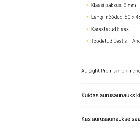
Klaasi paksus: 8 mm
Lengi mõõdud: 50 x 43
Karastatud klaas
Toodetud Eestis – An
AU Light Premium on mõnev
Kuidas aurusaunauks k
Kas aurusaunaukse saa