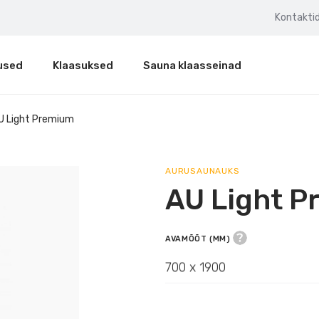
Kontakti
used
Klaasuksed
Sauna klaasseinad
U Light Premium
AURUSAUNAUKS
AU Light 
AVAMÕÕT (MM)
700 x 1900