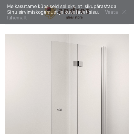
Me kasutame küpsiseid selleks, et isikupärastada
Sinu sirvimiskogemust ja kuvatavat sisu.
Vaata
lähemalt