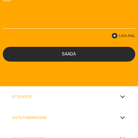
SISU *
LISA FAIL
SAADA
ETTEVÕTE
OSTUTINGIMUSED