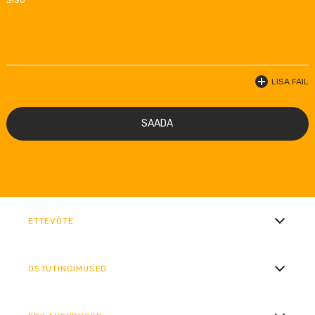
SISU *
LISA FAIL
SAADA
ETTEVÕTE
OSTUTINGIMUSED