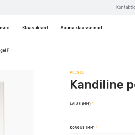
Kontakti
used
Klaasuksed
Sauna klaasseinad
gel F
PEEGEL
Kandiline p
LAIUS (MM)
KÕRGUS (MM)