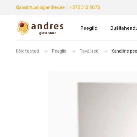
klaasistuudio@andres.ee
|
+372 512 3073
Peeglid
Dušilahend
Kõik tooted
Peeglid
Tavalised
Kandiline pee