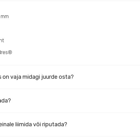
4 mm
ht
dres®
 on vaja midagi juurde osta?
dada?
inale liimida või riputada?