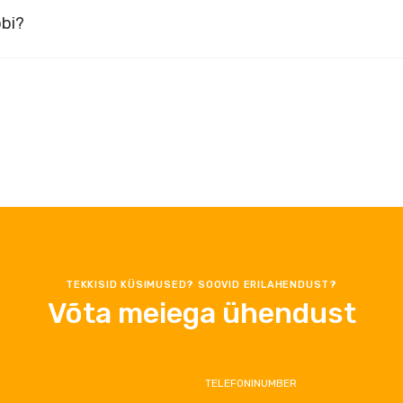
obi?
TEKKISID KÜSIMUSED? SOOVID ERILAHENDUST?
Võta meiega ühendust
TELEFONINUMBER