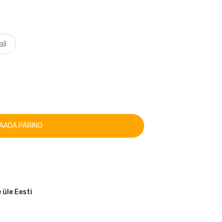
all
AADA PÄRING
 üle Eesti