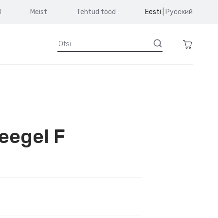
d
Meist
Tehtud tööd
Eesti
|
Русский
eegel F