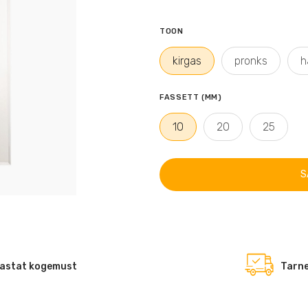
TOON
kirgas
pronks
h
FASSETT (MM)
10
20
25
S
astat kogemust
Tarne