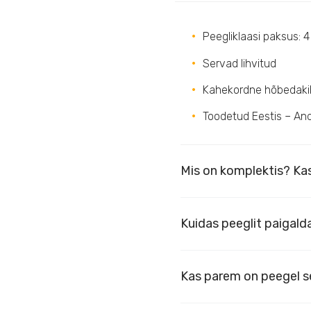
Peegliklaasi paksus: 
Servad lihvitud
Kahekordne hõbedaki
Toodetud Eestis – An
Mis on komplektis? Kas
Kuidas peeglit paigal
Kas parem on peegel se