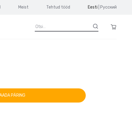
d
Meist
Tehtud tööd
Eesti
|
Русский
AADA PÄRING