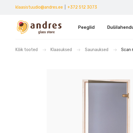
klaasistuudio@andres.ee
|
+372 512 3073
Peeglid
Dušilahend
Kõik tooted
Klaasuksed
Saunauksed
Scan 