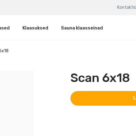
Kontakti
used
Klaasuksed
Sauna klaasseinad
6x18
Scan 6x18
S