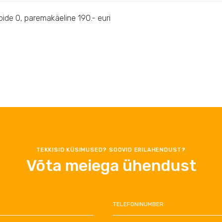
epide O, paremakäeline 190.- euri
TEKKISID KÜSIMUSED? SOOVID ERILAHENDUST?
Võta meiega ühendust
TELEFONINUMBER