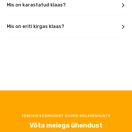
Mis on karastatud klaas?
Mis on eriti kirgas klaas?
TEKKISID KÜSIMUSED? SOOVID ERILAHENDUST?
Võta meiega ühendust