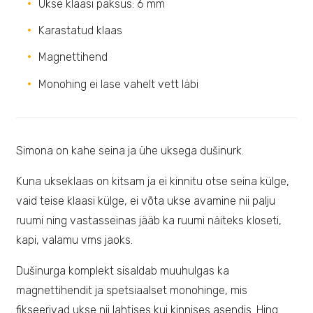
Ukse klaasi paksus: 6 mm
Karastatud klaas
Magnettihend
Monohing ei lase vahelt vett läbi
Simona on kahe seina ja ühe uksega dušinurk.
Kuna ukseklaas on kitsam ja ei kinnitu otse seina külge,
vaid teise klaasi külge, ei võta ukse avamine nii palju
ruumi ning vastasseinas jääb ka ruumi näiteks kloseti,
kapi, valamu vms jaoks.
Dušinurga komplekt sisaldab muuhulgas ka
magnettihendit ja spetsiaalset monohinge, mis
fikseerivad ukse nii lahtises kui kinnises asendis. Hing