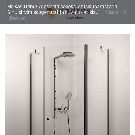
Me kasutame küpsiseid selleks, et isikupärastada
Sinu sirvimiskogemust ja kuvatavat sisu.
Vaata
lähemalt