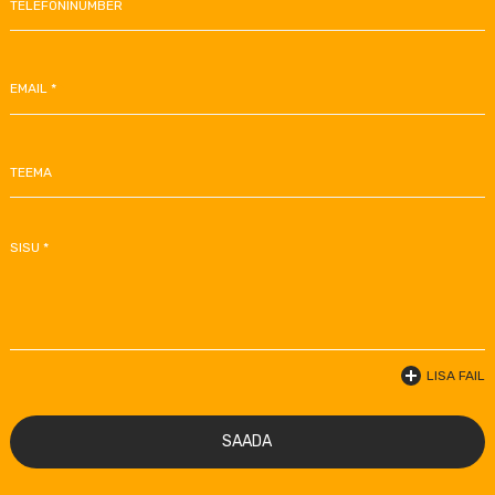
TELEFONINUMBER
EMAIL *
TEEMA
SISU *
LISA FAIL
SAADA