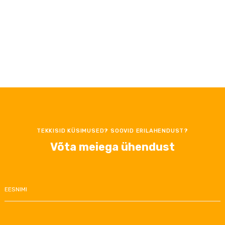
TEKKISID KÜSIMUSED? SOOVID ERILAHENDUST?
Võta meiega ühendust
EESNIMI