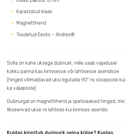
Klaasi paksus: 8 mm
Karastatud klaas
Magnettihend
Toodetud Eestis – Andres®
Sofia on kahe uksega dušinurk, mille saab vajadusel
kokku panna kas kinnisesse või lahtisesse asendisse
(hinged võimaldavad uksi liigutada 90° nii sissepoole kui
ka väljapoole).
Dušinurgal on magnettihend ja spetsiaalsed hinged, mis
fikseerivad ukse nii lahtises kui kinnises asendis.
Kuidas kinnitub dušinurk seina külge? Kuidas