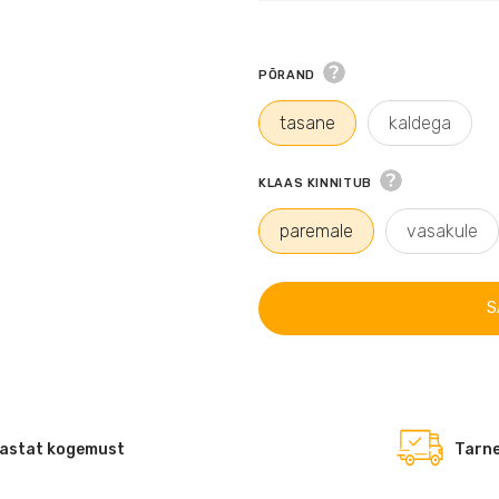
PÕRAND
tasane
kaldega
KLAAS KINNITUB
paremale
vasakule
S
astat kogemust
Tarne