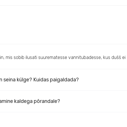
sein, mis sobib ilusati suurematesse vannitubadesse, kus dušš ei
in seina külge? Kuidas paigaldada?
amine kaldega põrandale?