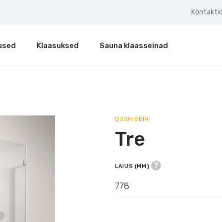
Kontakti
used
Klaasuksed
Sauna klaasseinad
e
DUSHISEIN
Tre
LAIUS (MM)
778