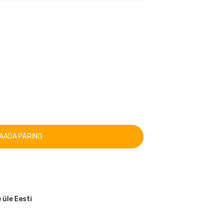
AADA PÄRING
 üle Eesti