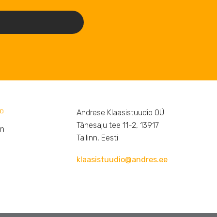
ED
Andrese Klaasistuudio OÜ
Tähesaju tee 11-2, 13917
on
Tallinn, Eesti
klaasistuudio@andres.ee