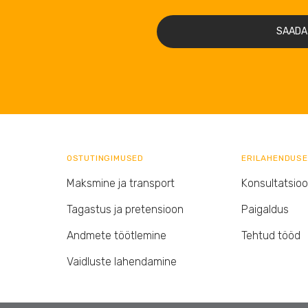
SAADA
OSTUTINGIMUSED
ERILAHENDUS
Maksmine ja transport
Konsultatsio
Tagastus ja pretensioon
Paigaldus
Andmete töötlemine
Tehtud tööd
Vaidluste lahendamine