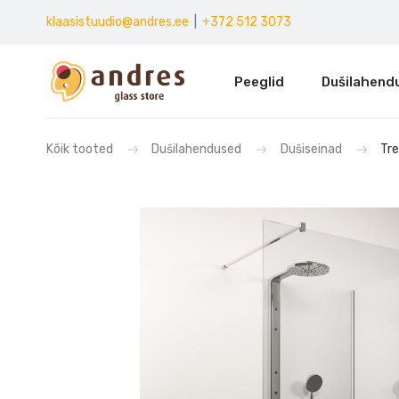
klaasistuudio@andres.ee
|
+372 512 3073
Peeglid
Dušilahend
Kõik tooted
Dušilahendused
Dušiseinad
Tr