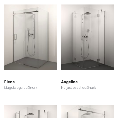
Elena
Angelina
Liuguksega dušinurk
Neljast osast dušinurk