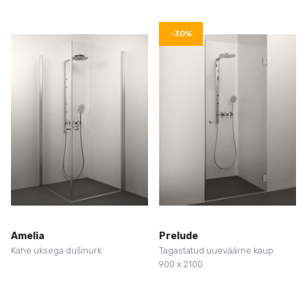
-30%
Amelia
Prelude
Kahe uksega dušinurk
Tagastatud uueväärne kaup
900 x 2100