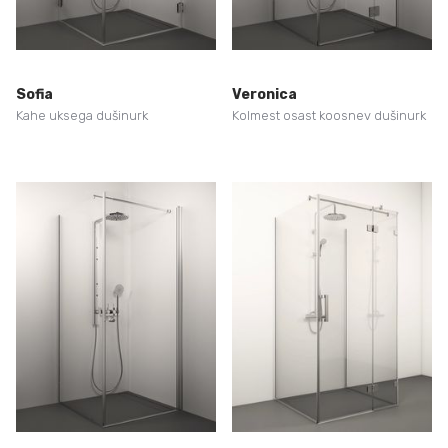
Sofia
Veronica
Kahe uksega dušinurk
Kolmest osast koosnev dušinurk