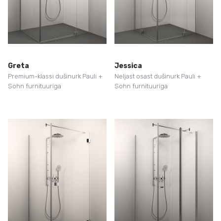
Greta
Jessica
Premium-klassi dušinurk Pauli +
Neljast osast dušinurk Pauli +
Sohn furnituuriga
Sohn furnituuriga