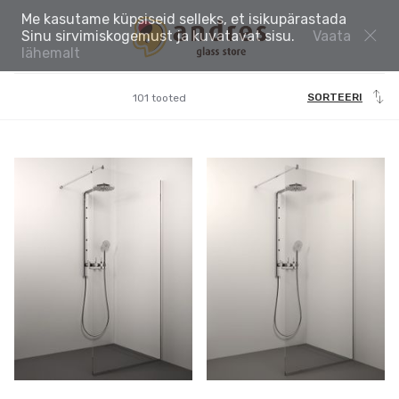
Me kasutame küpsiseid selleks, et isikupärastada
Sinu sirvimiskogemust ja kuvatavat sisu.
Vaata
lähemalt
SORTEERI
101 tooted