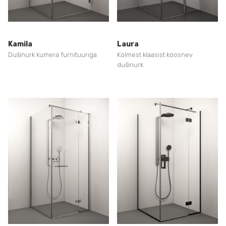
Kamila
Laura
Dušinurk kumera furnituuriga
Kolmest klaasist koosnev
dušinurk