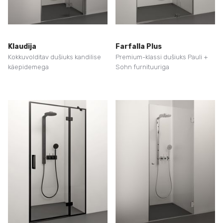
Klaudija
Farfalla Plus
Kokkuvolditav dušiuks kandilise
Premium-klassi dušiuks Pauli +
käepidemega
Sohn furnituuriga