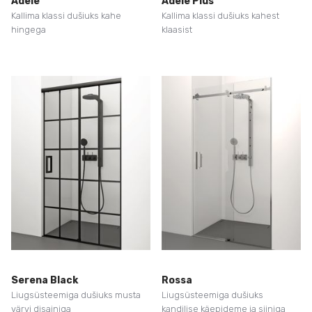
Adele
Adele Plus
Kallima klassi dušiuks kahe
Kallima klassi dušiuks kahest
hingega
klaasist
Serena Black
Rossa
Liugsüsteemiga dušiuks musta
Liugsüsteemiga dušiuks
värvi disainiga
kandilise käepideme ja siiniga