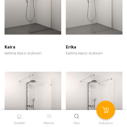
Kaira
Erika
Kallima klassi dušisein
Kallima klassi dušisein
Esileht
Menüü
Otsi
Ostukorv