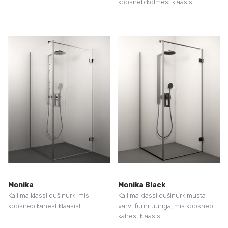
koosneb kolmest klaasist
Monika
Monika Black
Kallima klassi dušinurk, mis
Kallima klassi dušinurk musta
koosneb kahest klaasist
värvi furnituuriga, mis koosneb
kahest klaasist