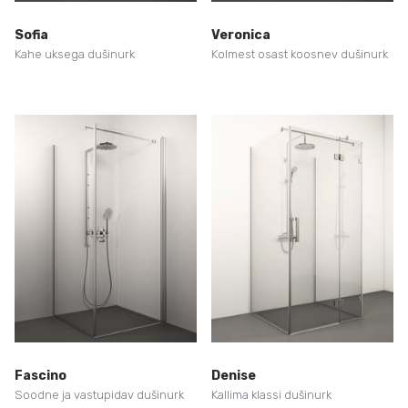
Sofia
Veronica
Kahe uksega dušinurk
Kolmest osast koosnev dušinurk
Fascino
Denise
Soodne ja vastupidav dušinurk
Kallima klassi dušinurk