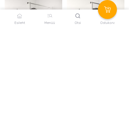
Esileht
Menüü
Otsi
Ostukorv
Monika
Monika Black
Kallima klassi dušinurk, mis
Kallima klassi dušinurk musta
koosneb kahest klaasist
värvi furnituuriga, mis koosneb
kahest klaasist