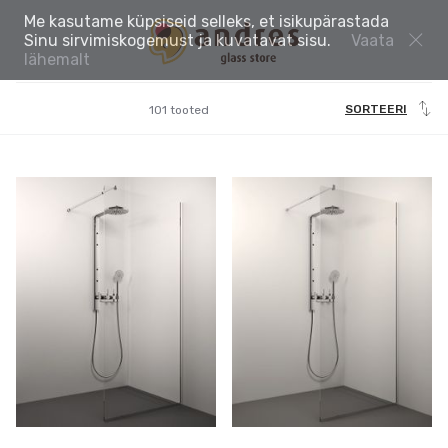
Me kasutame küpsiseid selleks, et isikupärastada
Sinu sirvimiskogemust ja kuvatavat sisu.
Vaata
lähemalt
SORTEERI
101 tooted